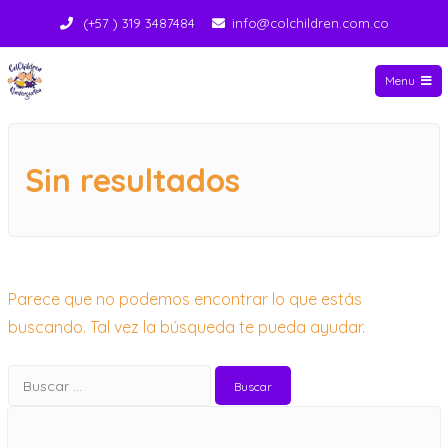
(+57 ) 319 3487484
info@colchildren.com.co
Menu
Saltar
Colchildren
al
contenido
Sin resultados
Parece que no podemos encontrar lo que estás
buscando. Tal vez la búsqueda te pueda ayudar.
Buscar: