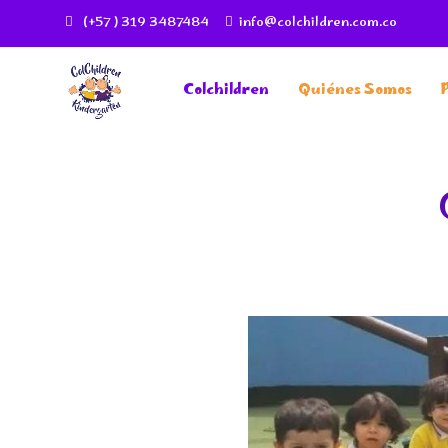
(+57 ) 319 3487484
info@colchildren.com.co
Colchildren
Quiénes Somos
Colchildren